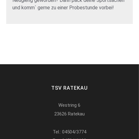
Neugierig geworden? Dann pack deine Sportsachen
und komm` gerne zu einer Probestunde vorbei!
TSV RATEKAU
Westring 6
23626 Ratekau
Tel.:
04504/3774