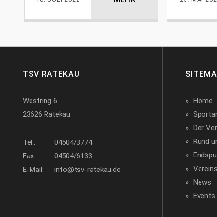
TSV RATEKAU
SITEM
Westring 6
Home
23626 Ratekau
Sporta
Der Ver
Rund u
Tel.:
04504/3774
Endspu
Fax:
04504/6133
Verein
E-Mail:
info@tsv-ratekau.de
News
Events