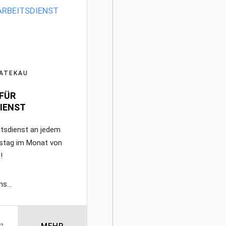
ATEKAU
FÜR
IENST
itsdienst an jedem
stag im Monat von
!
uns
MEHR
22