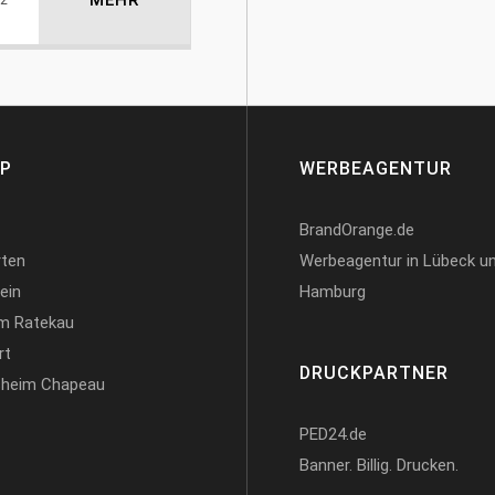
AP
WERBEAGENTUR
BrandOrange.de
rten
Werbeagentur in Lübeck u
ein
Hamburg
m Ratekau
rt
DRUCKPARTNER
sheim Chapeau
PED24.de
Banner. Billig. Drucken.