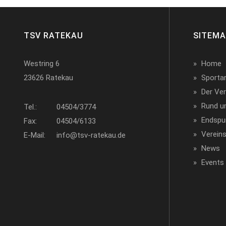
TSV RATEKAU
SITEM
Westring 6
Home
23626 Ratekau
Sporta
Der Ver
Rund u
Tel.:
04504/3774
Endspu
Fax:
04504/6133
Verein
E-Mail:
info@tsv-ratekau.de
News
Events