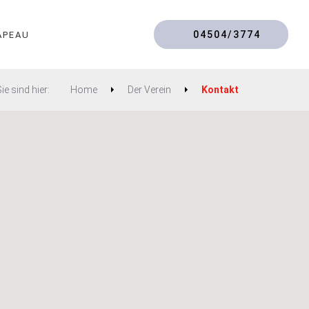
04504/3774
APEAU
ie sind hier:
Home
Der Verein
Kontakt