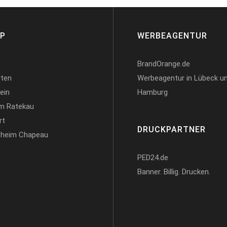
AP
WERBEAGENTUR
BrandOrange.de
rten
Werbeagentur in Lübeck u
ein
Hamburg
m Ratekau
rt
DRUCKPARTNER
sheim Chapeau
PED24.de
Banner. Billig. Drucken.